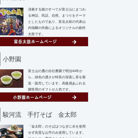
演奏する曲のすべてが富士山にまつわ
る神話、民話、自然、まつりをテーマ
としたものであり、富岳太鼓の代表山
内強嗣の作曲によるオリジナルの創作
太鼓です。
小野園
富士山の麓の自社農園で明治44年か
ら、緑色の濃さが特長の深蒸し茶を製
造・販売しています。高級感あふれる
贈答用のギフトが人気です。
駿河流 手打そば 金太郎
「金太郎」のそばはつなぎに水を使用
せず
良質な山芋のみ使用しています。