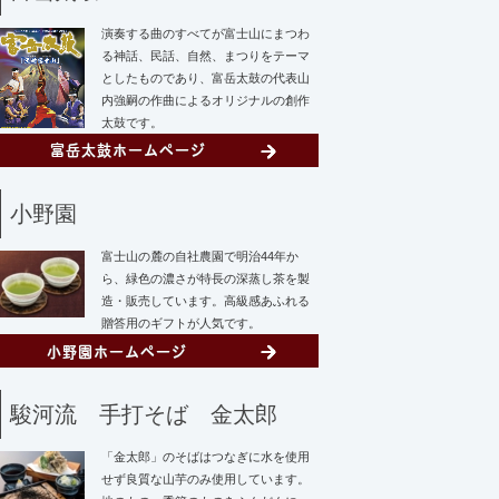
演奏する曲のすべてが富士山にまつわ
る神話、民話、自然、まつりをテーマ
としたものであり、富岳太鼓の代表山
内強嗣の作曲によるオリジナルの創作
太鼓です。
小野園
富士山の麓の自社農園で明治44年か
ら、緑色の濃さが特長の深蒸し茶を製
造・販売しています。高級感あふれる
贈答用のギフトが人気です。
駿河流 手打そば 金太郎
「金太郎」のそばはつなぎに水を使用
せず
良質な山芋のみ使用しています。