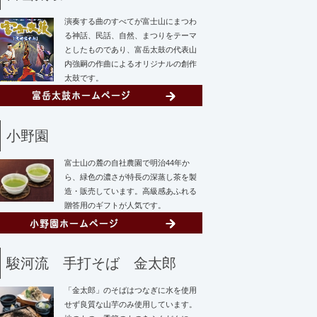
演奏する曲のすべてが富士山にまつわ
る神話、民話、自然、まつりをテーマ
としたものであり、富岳太鼓の代表山
内強嗣の作曲によるオリジナルの創作
太鼓です。
小野園
富士山の麓の自社農園で明治44年か
ら、緑色の濃さが特長の深蒸し茶を製
造・販売しています。高級感あふれる
贈答用のギフトが人気です。
駿河流 手打そば 金太郎
「金太郎」のそばはつなぎに水を使用
せず
良質な山芋のみ使用しています。