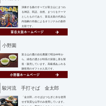
演奏する曲のすべてが富士山にまつわ
る神話、民話、自然、まつりをテーマ
としたものであり、富岳太鼓の代表山
内強嗣の作曲によるオリジナルの創作
太鼓です。
小野園
富士山の麓の自社農園で明治44年か
ら、緑色の濃さが特長の深蒸し茶を製
造・販売しています。高級感あふれる
贈答用のギフトが人気です。
駿河流 手打そば 金太郎
「金太郎」のそばはつなぎに水を使用
せず
良質な山芋のみ使用しています。