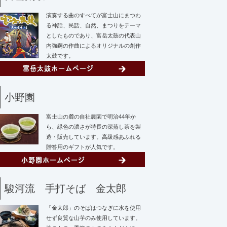
演奏する曲のすべてが富士山にまつわ
る神話、民話、自然、まつりをテーマ
としたものであり、富岳太鼓の代表山
内強嗣の作曲によるオリジナルの創作
太鼓です。
小野園
富士山の麓の自社農園で明治44年か
ら、緑色の濃さが特長の深蒸し茶を製
造・販売しています。高級感あふれる
贈答用のギフトが人気です。
駿河流 手打そば 金太郎
「金太郎」のそばはつなぎに水を使用
せず
良質な山芋のみ使用しています。