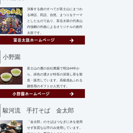
演奏する曲のすべてが富士山にまつわ
る神話、民話、自然、まつりをテーマ
としたものであり、富岳太鼓の代表山
内強嗣の作曲によるオリジナルの創作
太鼓です。
小野園
富士山の麓の自社農園で明治44年か
ら、緑色の濃さが特長の深蒸し茶を製
造・販売しています。高級感あふれる
贈答用のギフトが人気です。
駿河流 手打そば 金太郎
「金太郎」のそばはつなぎに水を使用
せず
良質な山芋のみ使用しています。