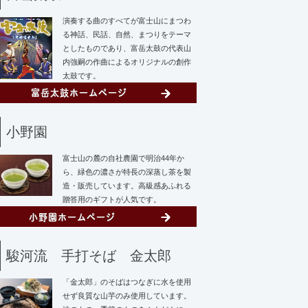
演奏する曲のすべてが富士山にまつわ
る神話、民話、自然、まつりをテーマ
としたものであり、富岳太鼓の代表山
内強嗣の作曲によるオリジナルの創作
太鼓です。
小野園
富士山の麓の自社農園で明治44年か
ら、緑色の濃さが特長の深蒸し茶を製
造・販売しています。高級感あふれる
贈答用のギフトが人気です。
駿河流 手打そば 金太郎
「金太郎」のそばはつなぎに水を使用
せず
良質な山芋のみ使用しています。