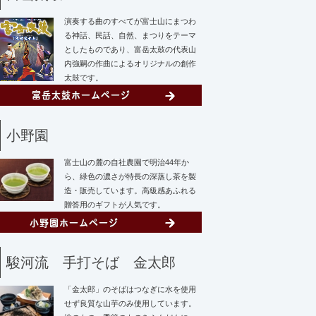
演奏する曲のすべてが富士山にまつわ
る神話、民話、自然、まつりをテーマ
としたものであり、富岳太鼓の代表山
内強嗣の作曲によるオリジナルの創作
太鼓です。
小野園
富士山の麓の自社農園で明治44年か
ら、緑色の濃さが特長の深蒸し茶を製
造・販売しています。高級感あふれる
贈答用のギフトが人気です。
駿河流 手打そば 金太郎
「金太郎」のそばはつなぎに水を使用
せず
良質な山芋のみ使用しています。