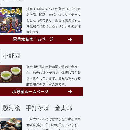
演奏する曲のすべてが富士山にまつわ
る神話、民話、自然、まつりをテーマ
としたものであり、富岳太鼓の代表山
内強嗣の作曲によるオリジナルの創作
太鼓です。
小野園
富士山の麓の自社農園で明治44年か
ら、緑色の濃さが特長の深蒸し茶を製
造・販売しています。高級感あふれる
贈答用のギフトが人気です。
駿河流 手打そば 金太郎
「金太郎」のそばはつなぎに水を使用
せず
良質な山芋のみ使用しています。