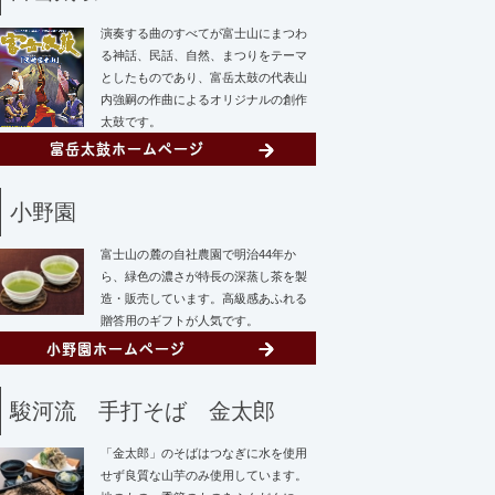
演奏する曲のすべてが富士山にまつわ
る神話、民話、自然、まつりをテーマ
としたものであり、富岳太鼓の代表山
内強嗣の作曲によるオリジナルの創作
太鼓です。
小野園
富士山の麓の自社農園で明治44年か
ら、緑色の濃さが特長の深蒸し茶を製
造・販売しています。高級感あふれる
贈答用のギフトが人気です。
駿河流 手打そば 金太郎
「金太郎」のそばはつなぎに水を使用
せず
良質な山芋のみ使用しています。