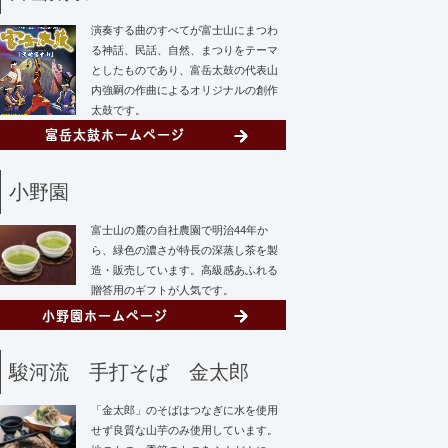
演奏する曲のすべてが富士山にまつわ
る神話、民話、自然、まつりをテーマ
としたものであり、富岳太鼓の代表山
内強嗣の作曲によるオリジナルの創作
太鼓です。
小野園
富士山の麓の自社農園で明治44年か
ら、緑色の濃さが特長の深蒸し茶を製
造・販売しています。高級感あふれる
贈答用のギフトが人気です。
駿河流 手打そば 金太郎
「金太郎」のそばはつなぎに水を使用
せず
良質な山芋のみ使用しています。