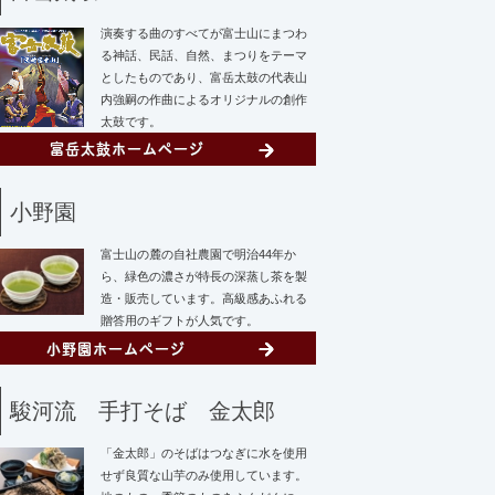
演奏する曲のすべてが富士山にまつわ
る神話、民話、自然、まつりをテーマ
としたものであり、富岳太鼓の代表山
内強嗣の作曲によるオリジナルの創作
太鼓です。
小野園
富士山の麓の自社農園で明治44年か
ら、緑色の濃さが特長の深蒸し茶を製
造・販売しています。高級感あふれる
贈答用のギフトが人気です。
駿河流 手打そば 金太郎
「金太郎」のそばはつなぎに水を使用
せず
良質な山芋のみ使用しています。