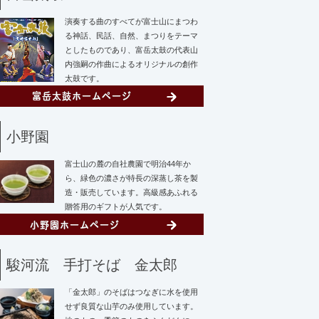
演奏する曲のすべてが富士山にまつわ
る神話、民話、自然、まつりをテーマ
としたものであり、富岳太鼓の代表山
内強嗣の作曲によるオリジナルの創作
太鼓です。
小野園
富士山の麓の自社農園で明治44年か
ら、緑色の濃さが特長の深蒸し茶を製
造・販売しています。高級感あふれる
贈答用のギフトが人気です。
駿河流 手打そば 金太郎
「金太郎」のそばはつなぎに水を使用
せず
良質な山芋のみ使用しています。