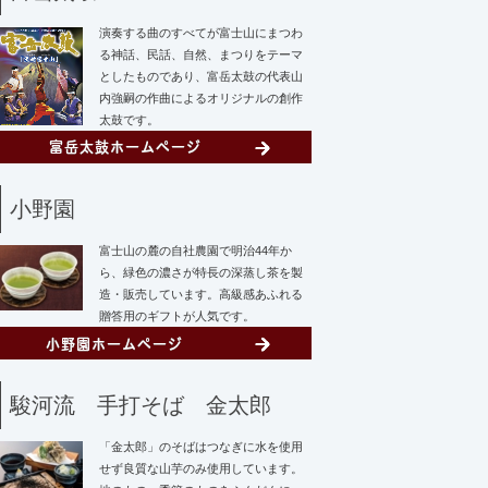
演奏する曲のすべてが富士山にまつわ
る神話、民話、自然、まつりをテーマ
としたものであり、富岳太鼓の代表山
内強嗣の作曲によるオリジナルの創作
太鼓です。
小野園
富士山の麓の自社農園で明治44年か
ら、緑色の濃さが特長の深蒸し茶を製
造・販売しています。高級感あふれる
贈答用のギフトが人気です。
駿河流 手打そば 金太郎
「金太郎」のそばはつなぎに水を使用
せず
良質な山芋のみ使用しています。