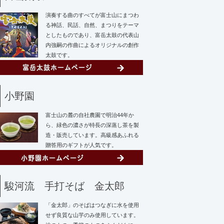
演奏する曲のすべてが富士山にまつわ
る神話、民話、自然、まつりをテーマ
としたものであり、富岳太鼓の代表山
内強嗣の作曲によるオリジナルの創作
太鼓です。
小野園
富士山の麓の自社農園で明治44年か
ら、緑色の濃さが特長の深蒸し茶を製
造・販売しています。高級感あふれる
贈答用のギフトが人気です。
駿河流 手打そば 金太郎
「金太郎」のそばはつなぎに水を使用
せず
良質な山芋のみ使用しています。